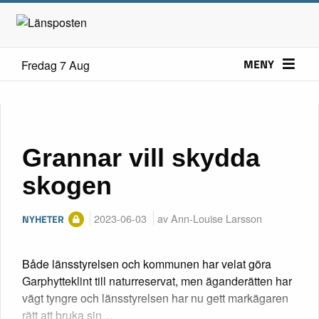
MENY
Fredag 7 Aug
Grannar vill skydda
skogen
2023-06-03
av Ann-Louise Larsson
NYHETER
Både länsstyrelsen och kommunen har velat göra
Garphytteklint till naturreservat, men äganderätten har
vägt tyngre och länsstyrelsen har nu gett markägaren
rätt att bruka sin…