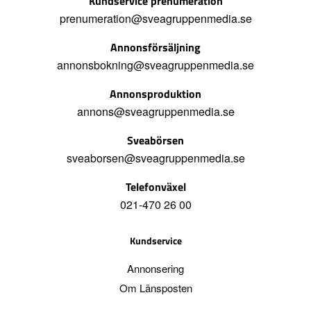
Kundservice prenumeration
prenumeration@sveagruppenmedia.se
Annonsförsäljning
annonsbokning@sveagruppenmedia.se
Annonsproduktion
annons@sveagruppenmedia.se
Sveabörsen
sveaborsen@sveagruppenmedia.se
Telefonväxel
021-470 26 00
Kundservice
Annonsering
Om Länsposten