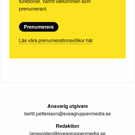
funktioner. Varmt välkommen som
prenumerant.
Prenumerera
Läs våra prenumerationsvillkor här
Ansvarig utgivare
bertil.pettersson@sveagruppenmedia.se
Redaktion
lansposten@sveagruppenmedia.se