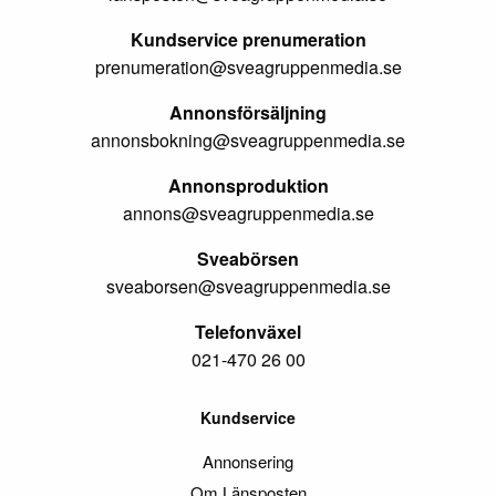
Kundservice prenumeration
prenumeration@sveagruppenmedia.se
Annonsförsäljning
annonsbokning@sveagruppenmedia.se
Annonsproduktion
annons@sveagruppenmedia.se
Sveabörsen
sveaborsen@sveagruppenmedia.se
Telefonväxel
021-470 26 00
Kundservice
Annonsering
Om Länsposten