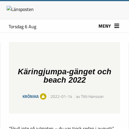
MENY
Torsdag 6 Aug
Käringjumpa-gänget och
beach 2022
KRÖNIKA
2022-01-14
av Titti Hansson
”Skyll inte på julmaten – du var tjock redan i augusti”