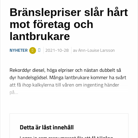
Bränslepriser slår hårt
mot företag och
lantbrukare
NYHETER
2021-10-28
av Ann-Louise Larsson
Rekorddyr diesel, höga elpriser och nästan dubbelt så
dyr handelsgödsel. Många lantbrukare kommer ha svårt
att få ihop kalkylerna till våren om ingenting händer
på…
Detta är låst innehåll
Logga in som prenumerant för att få tillgång