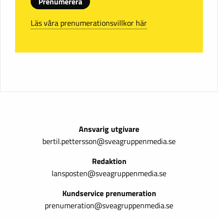
Prenumerera
Läs våra prenumerationsvillkor här
Ansvarig utgivare
bertil.pettersson@sveagruppenmedia.se
Redaktion
lansposten@sveagruppenmedia.se
Kundservice prenumeration
prenumeration@sveagruppenmedia.se