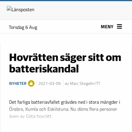
MENY
Torsdag 6 Aug
Hovrätten säger sitt om
batteriskandal
NYHETER
2021-03-09
av Marc Skogelin/TT
Det farliga batteriavfallet grävdes ned i stora mängder i
Örebro, Kumla och Eskilstuna. Nu döms flera personer
även av Göta hovrätt.