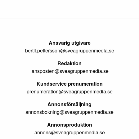
Ansvarig utgivare
bertil.pettersson@sveagruppenmedia.se
Redaktion
lansposten@sveagruppenmedia.se
Kundservice prenumeration
prenumeration@sveagruppenmedia.se
Annonsförsäljning
annonsbokning@sveagruppenmedia.se
Annonsproduktion
annons@sveagruppenmedia.se