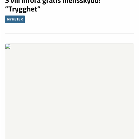
”Trygghet”
NYHETER