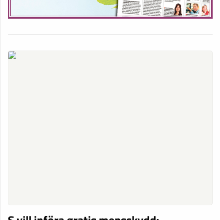
S vill införa gratis mensskydd: