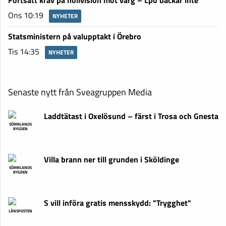
Fortsatt krav på nollvision mot varg – Lpo backar inte
Ons 10:19
NYHETER
Statsministern på valupptakt i Örebro
Tis 14:35
NYHETER
Senaste nytt från Sveagruppen Media
Laddtätast i Oxelösund – färst i Trosa och Gnesta
SÖRMLANDS
BYGDEN
Villa brann ner till grunden i Sköldinge
SÖRMLANDS
BYGDEN
S vill införa gratis mensskydd: "Trygghet"
LÄNSPOSTEN