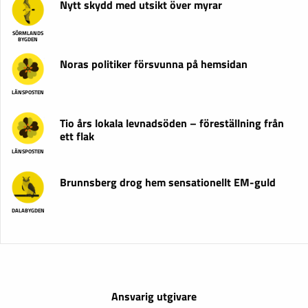
Nytt skydd med utsikt över myrar
SÖRMLANDS
BYGDEN
Noras politiker försvunna på hemsidan
LÄNSPOSTEN
Tio års lokala levnadsöden – föreställning från
ett flak
LÄNSPOSTEN
Brunnsberg drog hem sensationellt EM-guld
DALABYGDEN
Ansvarig utgivare