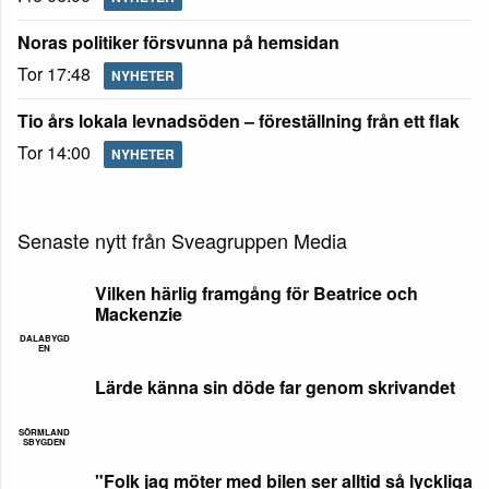
Noras politiker försvunna på hemsidan
Tor 17:48
NYHETER
Tio års lokala levnadsöden – föreställning från ett flak
Tor 14:00
NYHETER
Senaste nytt från Sveagruppen Media
Vilken härlig framgång för Beatrice och
Mackenzie
DALABYGD
EN
Lärde känna sin döde far genom skrivandet
SÖRMLAND
SBYGDEN
"Folk jag möter med bilen ser alltid så lyckliga