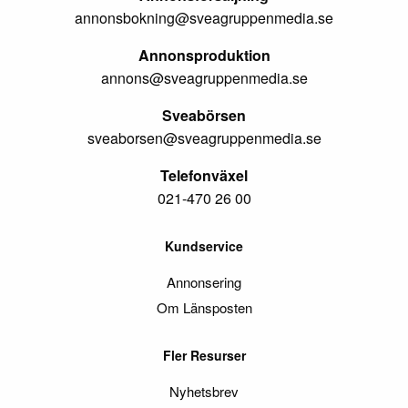
annonsbokning@sveagruppenmedia.se
Annonsproduktion
annons@sveagruppenmedia.se
Sveabörsen
sveaborsen@sveagruppenmedia.se
Telefonväxel
021-470 26 00
Kundservice
Annonsering
Om Länsposten
Fler Resurser
Nyhetsbrev