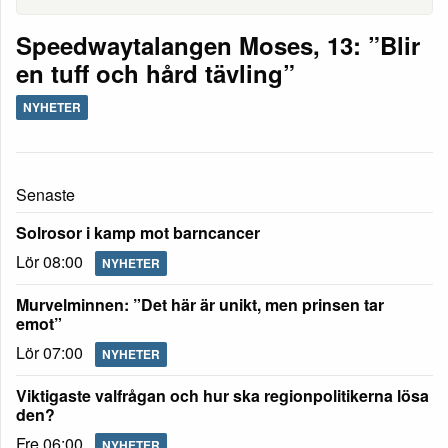
Speedwaytalangen Moses, 13: ”Blir
en tuff och hård tävling”
NYHETER
Senaste
Solrosor i kamp mot barncancer
Lör 08:00
NYHETER
Murvelminnen: ”Det här är unikt, men prinsen tar
emot”
Lör 07:00
NYHETER
Viktigaste valfrågan och hur ska regionpolitikerna lösa
den?
Fre 06:00
NYHETER