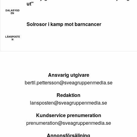
ut"
DALABYGD
EN
Solrosor i kamp mot barncancer
LÄNSPOSTE
N
Ansvarig utgivare
bertil.pettersson@sveagruppenmedia.se
Redaktion
lansposten@sveagruppenmedia.se
Kundservice prenumeration
prenumeration@sveagruppenmedia.se
Annonsförsäljning