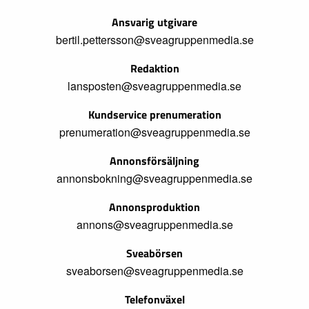
Ansvarig utgivare
bertil.pettersson@sveagruppenmedia.se
Redaktion
lansposten@sveagruppenmedia.se
Kundservice prenumeration
prenumeration@sveagruppenmedia.se
Annonsförsäljning
annonsbokning@sveagruppenmedia.se
Annonsproduktion
annons@sveagruppenmedia.se
Sveabörsen
sveaborsen@sveagruppenmedia.se
Telefonväxel