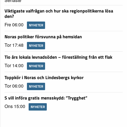
Senaste
Viktigaste valfrågan och hur ska regionpolitikerna lösa
den?
Fre 06:00
NYHETER
Noras politiker försvunna på hemsidan
Tor 17:48
NYHETER
Tio års lokala levnadsöden – föreställning från ett flak
Tor 14:00
NYHETER
Toppkör i Noras och Lindesbergs kyrkor
Tor 06:00
NYHETER
S vill införa gratis mensskydd: ”Trygghet”
Ons 15:00
NYHETER