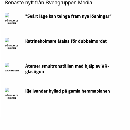
Senaste nytt från Sveagruppen Media
"Svårt läge kan tvinga fram nya lösningar”
SÖRMLANDS
BYGDEN
Katrineholmare åtalas för dubbelmordet
SÖRMLANDS
BYGDEN
Återser smultronställen med hjälp av VR-
glasögon
DALABYGDEN
Kjellvander hyllad på gamla hemmaplanen
SÖRMLANDS
BYGDEN