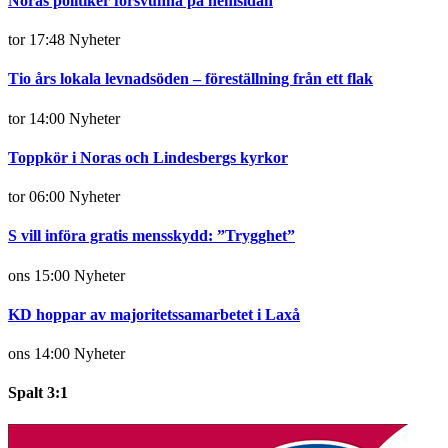
Noras politiker försvunna på hemsidan
tor 17:48
Nyheter
Tio års lokala levnadsöden – föreställning från ett flak
tor 14:00
Nyheter
Toppkör i Noras och Lindesbergs kyrkor
tor 06:00
Nyheter
S vill införa gratis mensskydd: ”Trygghet”
ons 15:00
Nyheter
KD hoppar av majoritetssamarbetet i Laxå
ons 14:00
Nyheter
Spalt 3:1