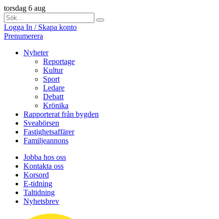
torsdag 6 aug
Logga In / Skapa konto
Prenumerera
Nyheter
Reportage
Kultur
Sport
Ledare
Debatt
Krönika
Rapporterat från bygden
Sveabörsen
Fastighetsaffärer
Familjeannons
Jobba hos oss
Kontakta oss
Korsord
E-tidning
Taltidning
Nyhetsbrev