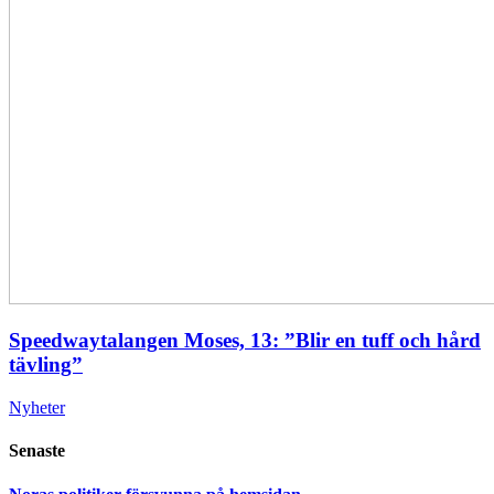
Speedwaytalangen Moses, 13: ”Blir en tuff och hård
tävling”
Nyheter
Senaste