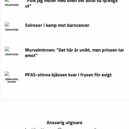
"Folk jag möter med bilen ser alltid så lyckliga
ut"
DALABYGDEN
Solrosor i kamp mot barncancer
LÄNSPOSTEN
Murvelminnen: "Det här är unikt, men prinsen tar
emot"
LÄNSPOSTEN
PFAS-stinna bjässen kvar i frysen för evigt
SÖRMLANDS
BYGDEN
Ansvarig utgivare