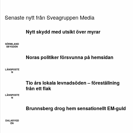
Senaste nytt från Sveagruppen Media
Nytt skydd med utsikt över myrar
SÖRMLAND
SBYGDEN
Noras politiker försvunna på hemsidan
LÄNSPOSTE
N
Tio års lokala levnadsöden – föreställning
från ett flak
LÄNSPOSTE
N
Brunnsberg drog hem sensationellt EM-guld
DALABYGD
EN