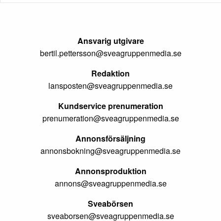
Ansvarig utgivare
bertil.pettersson@sveagruppenmedia.se
Redaktion
lansposten@sveagruppenmedia.se
Kundservice prenumeration
prenumeration@sveagruppenmedia.se
Annonsförsäljning
annonsbokning@sveagruppenmedia.se
Annonsproduktion
annons@sveagruppenmedia.se
Sveabörsen
sveaborsen@sveagruppenmedia.se