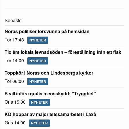
Senaste
Noras politiker försvunna på hemsidan
Tor 17:48
NYHETER
Tio års lokala levnadsöden – föreställning från ett flak
Tor 14:00
NYHETER
Toppkör i Noras och Lindesbergs kyrkor
Tor 06:00
NYHETER
S vill införa gratis mensskydd: ”Trygghet”
Ons 15:00
NYHETER
KD hoppar av majoritetssamarbetet i Laxå
Ons 14:00
NYHETER