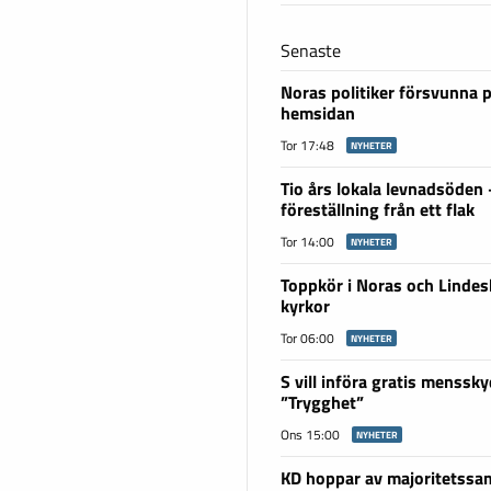
Senaste
Noras politiker försvunna 
hemsidan
Tor 17:48
NYHETER
Tio års lokala levnadsöden
föreställning från ett flak
Tor 14:00
NYHETER
Toppkör i Noras och Linde
kyrkor
Tor 06:00
NYHETER
S vill införa gratis menssky
”Trygghet”
Ons 15:00
NYHETER
KD hoppar av majoritetssam