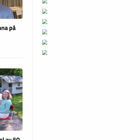
nna på
el av 50