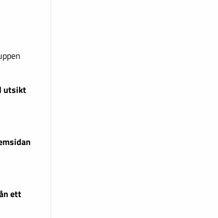
ruppen
 utsikt
hemsidan
ån ett