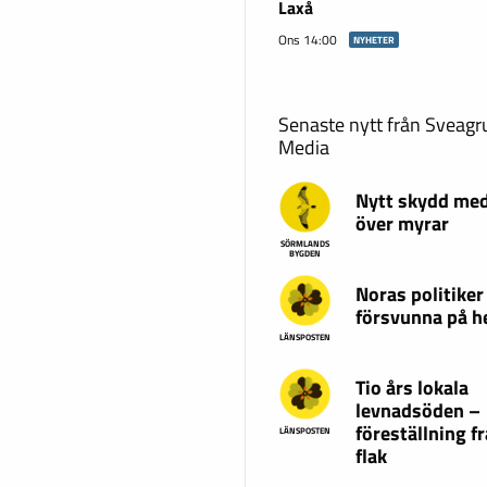
Laxå
Ons 14:00
NYHETER
Senaste nytt från Sveag
Media
Nytt skydd med
över myrar
SÖRMLANDS
BYGDEN
Noras politiker
försvunna på 
LÄNSPOSTEN
Tio års lokala
levnadsöden –
föreställning fr
LÄNSPOSTEN
flak