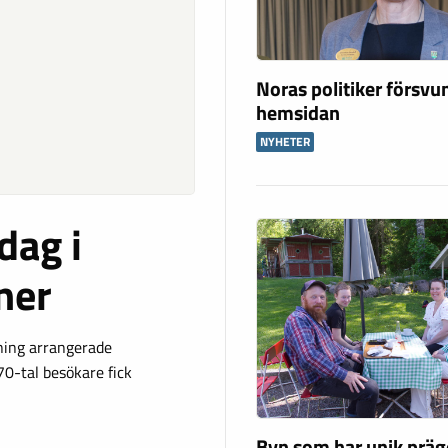
Noras politiker försvu
hemsidan
NYHETER
dag i
ner
ing arrangerade
70-tal besökare fick
Byn som har unik präg