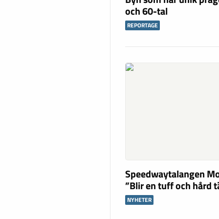
och 60-tal
REPORTAGE
Speedwaytalangen Mo
”Blir en tuff och hård 
NYHETER