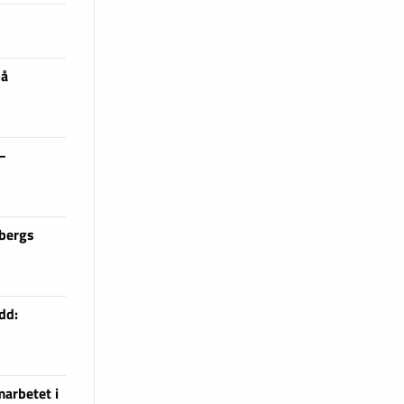
på
 –
sbergs
dd:
arbetet i