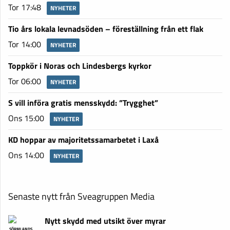
Tor 17:48
NYHETER
Tio års lokala levnadsöden – föreställning från ett flak
Tor 14:00
NYHETER
Toppkör i Noras och Lindesbergs kyrkor
Tor 06:00
NYHETER
S vill införa gratis mensskydd: ”Trygghet”
Ons 15:00
NYHETER
KD hoppar av majoritetssamarbetet i Laxå
Ons 14:00
NYHETER
Senaste nytt från Sveagruppen Media
Nytt skydd med utsikt över myrar
SÖRMLANDS