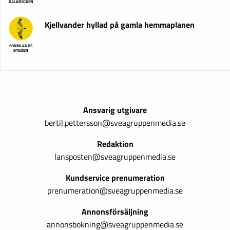
DALABYGDEN
Kjellvander hyllad på gamla hemmaplanen
SÖRMLANDS
BYGDEN
Ansvarig utgivare
bertil.pettersson@sveagruppenmedia.se
Redaktion
lansposten@sveagruppenmedia.se
Kundservice prenumeration
prenumeration@sveagruppenmedia.se
Annonsförsäljning
annonsbokning@sveagruppenmedia.se