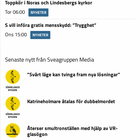
Toppkör i Noras och Lindesbergs kyrkor
Tor 06:00
NYHETER
S vill införa gratis mensskydd: ”Trygghet”
Ons 15:00
NYHETER
Senaste nytt från Sveagruppen Media
"Svårt läge kan tvinga fram nya lösningar”
SÖRMLANDS
BYGDEN
Katrineholmare åtalas för dubbelmordet
SÖRMLANDS
BYGDEN
Återser smultronställen med hjälp av VR-
glasögon