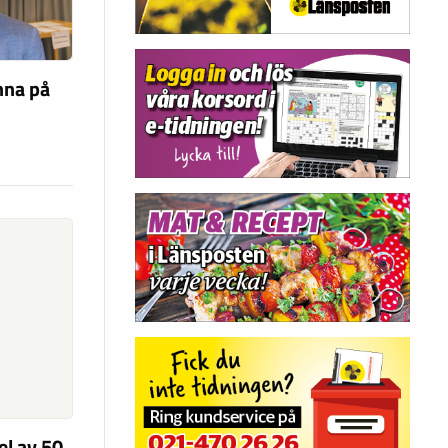
nna på
el av 50