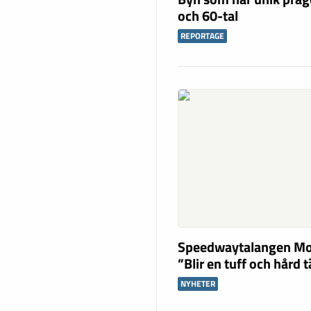
och 60-tal
REPORTAGE
Speedwaytalangen Mo
”Blir en tuff och hård 
NYHETER