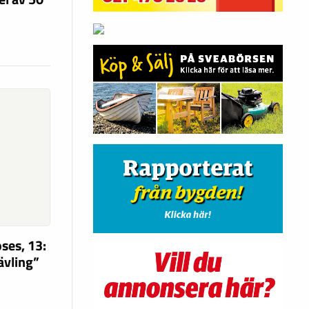
ses, 13:
tävling”