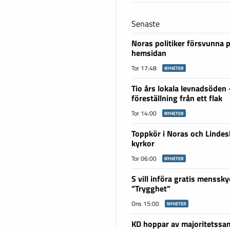
Senaste
Noras politiker försvunna 
hemsidan
Tor 17:48
NYHETER
Tio års lokala levnadsöden
föreställning från ett flak
Tor 14:00
NYHETER
Toppkör i Noras och Linde
kyrkor
Tor 06:00
NYHETER
S vill införa gratis menssky
”Trygghet”
Ons 15:00
NYHETER
KD hoppar av majoritetssam