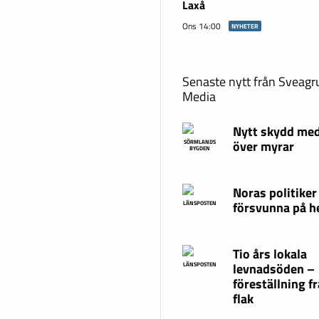
Laxå
Ons 14:00
NYHETER
Senaste nytt från Sveag
Media
Nytt skydd med
över myrar
SÖRMLANDS
BYGDEN
Noras politiker
försvunna på 
LÄNSPOSTEN
Tio års lokala
levnadsöden –
LÄNSPOSTEN
föreställning fr
flak