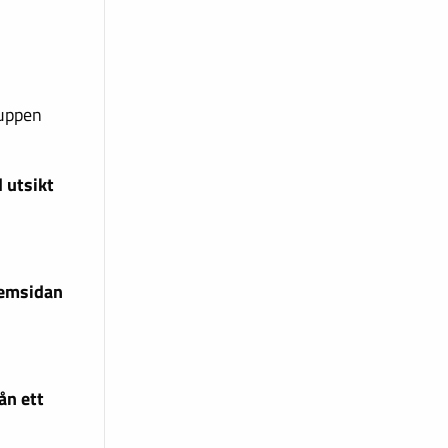
ruppen
 utsikt
hemsidan
ån ett