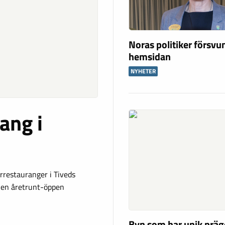
Noras politiker försvu
hemsidan
NYHETER
ang i
restauranger i Tiveds
n en åretrunt-öppen
Byn som har unik präg