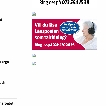
på
 –
sbergs
dd:
arbetet i