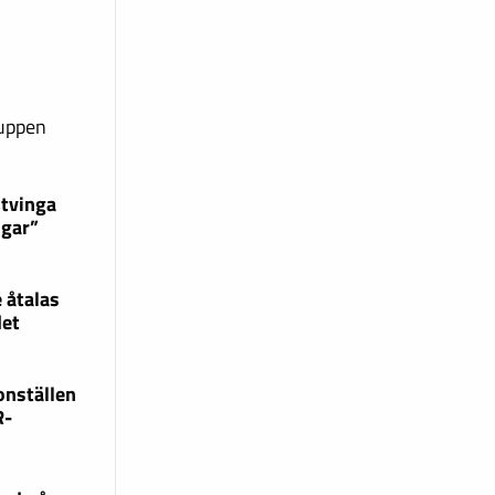
ruppen
 tvinga
ngar”
 åtalas
det
onställen
R-