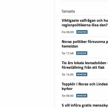
Senaste
Viktigaste valfrågan och hu
regionpolitikerna lösa den?
Fre 06:00
NYHETER
Noras politiker försvunna 
hemsidan
Tor 17:48
NYHETER
Tio års lokala levnadsöden
föreställning från ett flak
Tor 14:00
NYHETER
Toppkör i Noras och Linde
kyrkor
Tor 06:00
NYHETER
S vill införa gratis menssky