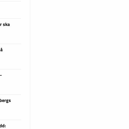
r ska
på
 –
sbergs
dd: