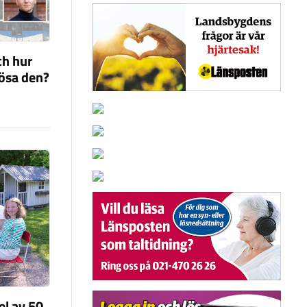
ch hur
lösa den?
el av 50