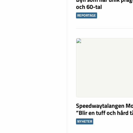
och 60-tal
REPORTAGE
Speedwaytalangen Mo
”Blir en tuff och hård 
NYHETER