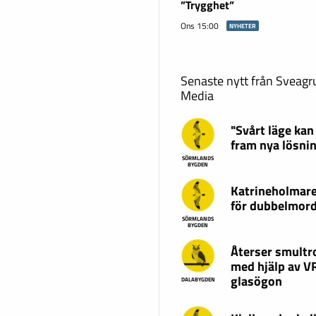
”Trygghet”
Ons 15:00
NYHETER
Senaste nytt från Sveag
Media
"Svårt läge kan
fram nya lösni
SÖRMLANDS
BYGDEN
Katrineholmare
för dubbelmor
SÖRMLANDS
BYGDEN
Återser smultr
med hjälp av V
glasögon
DALABYGDEN