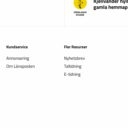
Kjellvander hyl
gamla hemmap
SÖRMLANDS
BYGDEN
Kundservice
Fler Resurser
Annonsering
Nyhetsbrev
Om Länsposten
Taltidning
E-tidning