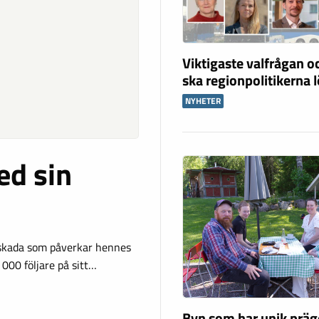
Viktigaste valfrågan o
ska regionpolitikerna 
NYHETER
ed sin
-skada som påverkar hennes
 000 följare på sitt…
Byn som har unik präg