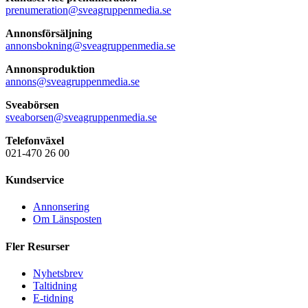
prenumeration@sveagruppenmedia.se
Annonsförsäljning
annonsbokning@sveagruppenmedia.se
Annonsproduktion
annons@sveagruppenmedia.se
Sveabörsen
sveaborsen@sveagruppenmedia.se
Telefonväxel
021-470 26 00
Kundservice
Annonsering
Om Länsposten
Fler Resurser
Nyhetsbrev
Taltidning
E-tidning