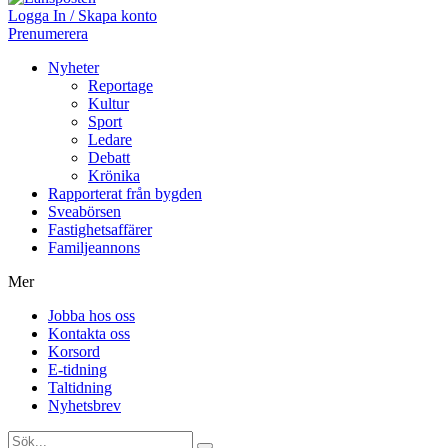
Logga In / Skapa konto
Prenumerera
Nyheter
Reportage
Kultur
Sport
Ledare
Debatt
Krönika
Rapporterat från bygden
Sveabörsen
Fastighetsaffärer
Familjeannons
Mer
Jobba hos oss
Kontakta oss
Korsord
E-tidning
Taltidning
Nyhetsbrev