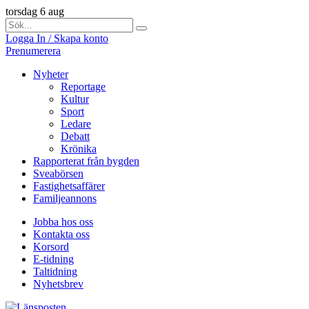
torsdag 6 aug
Logga In / Skapa konto
Prenumerera
Nyheter
Reportage
Kultur
Sport
Ledare
Debatt
Krönika
Rapporterat från bygden
Sveabörsen
Fastighetsaffärer
Familjeannons
Jobba hos oss
Kontakta oss
Korsord
E-tidning
Taltidning
Nyhetsbrev