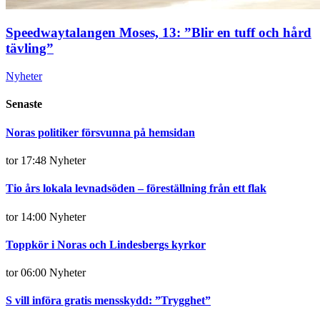
Speedwaytalangen Moses, 13: ”Blir en tuff och hård
tävling”
Nyheter
Senaste
Noras politiker försvunna på hemsidan
tor 17:48
Nyheter
Tio års lokala levnadsöden – föreställning från ett flak
tor 14:00
Nyheter
Toppkör i Noras och Lindesbergs kyrkor
tor 06:00
Nyheter
S vill införa gratis mensskydd: ”Trygghet”