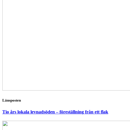
Länsposten
Tio års lokala levnadsöden – föreställning från ett flak