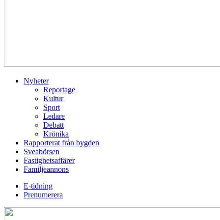
Nyheter
Reportage
Kultur
Sport
Ledare
Debatt
Krönika
Rapporterat från bygden
Sveabörsen
Fastighetsaffärer
Familjeannons
E-tidning
Prenumerera