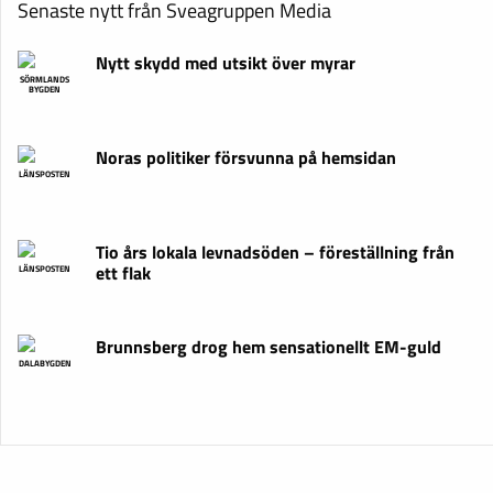
Senaste nytt från Sveagruppen Media
Nytt skydd med utsikt över myrar
SÖRMLANDS
BYGDEN
Noras politiker försvunna på hemsidan
LÄNSPOSTEN
Tio års lokala levnadsöden – föreställning från
ett flak
LÄNSPOSTEN
Brunnsberg drog hem sensationellt EM-guld
DALABYGDEN