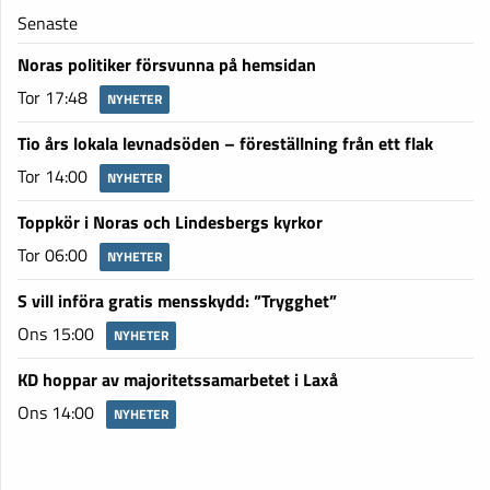
Senaste
Noras politiker försvunna på hemsidan
Tor 17:48
NYHETER
Tio års lokala levnadsöden – föreställning från ett flak
Tor 14:00
NYHETER
Toppkör i Noras och Lindesbergs kyrkor
Tor 06:00
NYHETER
S vill införa gratis mensskydd: ”Trygghet”
Ons 15:00
NYHETER
KD hoppar av majoritetssamarbetet i Laxå
Ons 14:00
NYHETER