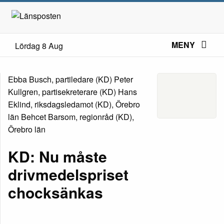
MENY
Lördag 8 Aug
Ebba Busch, partiledare (KD) Peter
Kullgren, partisekreterare (KD) Hans
Eklind, riksdagsledamot (KD), Örebro
län Behcet Barsom, regionråd (KD),
Örebro län
KD: Nu måste
drivmedelspriset
chocksänkas