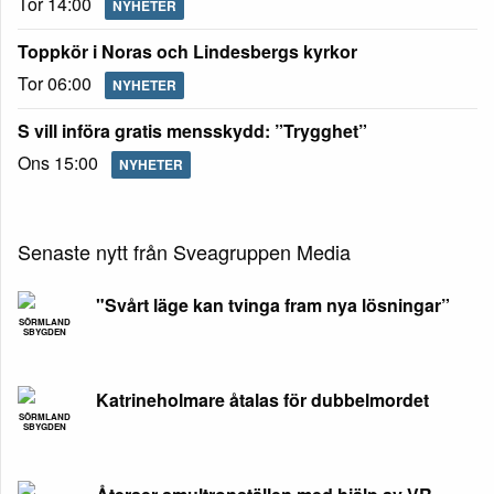
Tor 14:00
NYHETER
Toppkör i Noras och Lindesbergs kyrkor
Tor 06:00
NYHETER
S vill införa gratis mensskydd: ”Trygghet”
Ons 15:00
NYHETER
Senaste nytt från Sveagruppen Media
"Svårt läge kan tvinga fram nya lösningar”
SÖRMLAND
SBYGDEN
Katrineholmare åtalas för dubbelmordet
SÖRMLAND
SBYGDEN