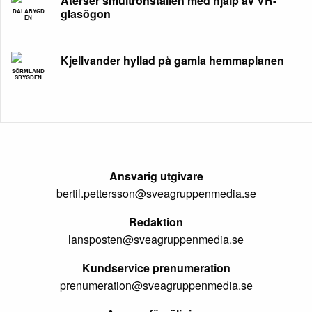
Återser smultronställen med hjälp av VR-
glasögon
DALABYGD
EN
Kjellvander hyllad på gamla hemmaplanen
SÖRMLAND
SBYGDEN
Ansvarig utgivare
bertil.pettersson@sveagruppenmedia.se
Redaktion
lansposten@sveagruppenmedia.se
Kundservice prenumeration
prenumeration@sveagruppenmedia.se