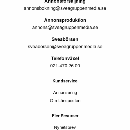
Annonsförsäljning
annonsbokning@sveagruppenmedia.se
Annonsproduktion
annons@sveagruppenmedia.se
Sveabörsen
sveaborsen@sveagruppenmedia.se
Telefonväxel
021-470 26 00
Kundservice
Annonsering
Om Länsposten
Fler Resurser
Nyhetsbrev