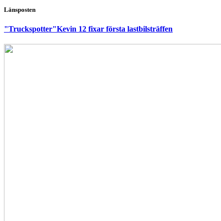
Länsposten
"Truckspotter"Kevin 12 fixar första lastbilsträffen