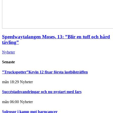
Speedwaytalangen Moses, 13: ”Blir en tuff och hård
tävling”
Nyheter
Senaste
”Truckspotter”Kevin 12 fixar första lastbilsträffen
mån 18:29
Nyheter
Succéstadsvandringar och nu nystart med fars
mån 06:00
Nyheter
Solrosor i kamp mot barncancer