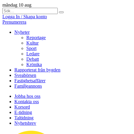
måndag 10 aug
Logga In / Skapa konto
Prenumerera
Nyheter
Reportage
Kultur
Sport
Ledare
Debatt
Krönika
Rapporterat från bygden
Sveabörsen
Fastighetsaffärer
Familjeannons
Jobba hos oss
Kontakta oss
Korsord
E-tidning
Taltidning
Nyhetsbrev