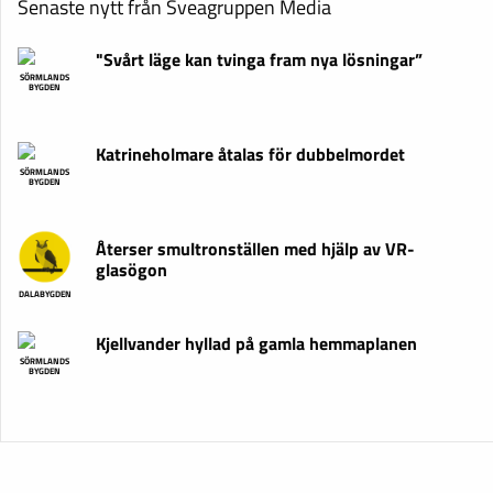
Senaste nytt från Sveagruppen Media
"Svårt läge kan tvinga fram nya lösningar”
SÖRMLANDS
BYGDEN
Katrineholmare åtalas för dubbelmordet
SÖRMLANDS
BYGDEN
Återser smultronställen med hjälp av VR-
glasögon
DALABYGDEN
Kjellvander hyllad på gamla hemmaplanen
SÖRMLANDS
BYGDEN