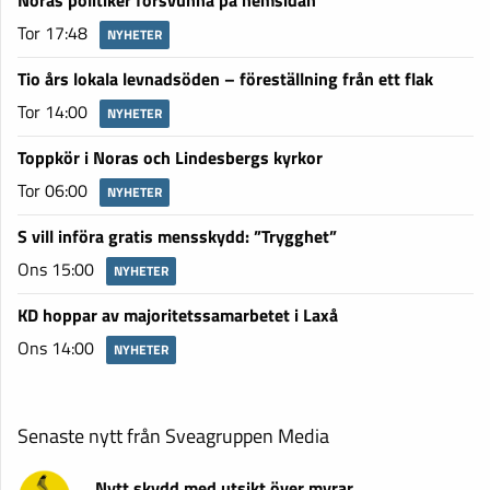
Noras politiker försvunna på hemsidan
Tor 17:48
NYHETER
Tio års lokala levnadsöden – föreställning från ett flak
Tor 14:00
NYHETER
Toppkör i Noras och Lindesbergs kyrkor
Tor 06:00
NYHETER
S vill införa gratis mensskydd: ”Trygghet”
Ons 15:00
NYHETER
KD hoppar av majoritetssamarbetet i Laxå
Ons 14:00
NYHETER
Senaste nytt från Sveagruppen Media
Nytt skydd med utsikt över myrar