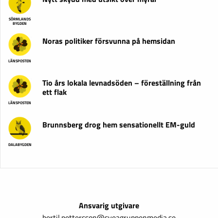
SÖRMLANDS
BYGDEN
Noras politiker försvunna på hemsidan
LÄNSPOSTEN
Tio års lokala levnadsöden – föreställning från
ett flak
LÄNSPOSTEN
Brunnsberg drog hem sensationellt EM-guld
DALABYGDEN
Ansvarig utgivare
bertil.pettersson@sveagruppenmedia.se