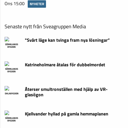
Ons 15:00
NYHETER
Senaste nytt från Sveagruppen Media
"Svårt läge kan tvinga fram nya lösningar”
SÖRMLANDS
BYGDEN
Katrineholmare åtalas för dubbelmordet
SÖRMLANDS
BYGDEN
Återser smultronställen med hjälp av VR-
glasögon
DALABYGDEN
Kjellvander hyllad på gamla hemmaplanen
SÖRMLANDS
BYGDEN