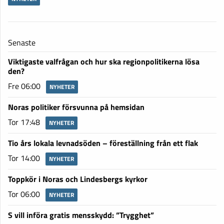
Senaste
Viktigaste valfrågan och hur ska regionpolitikerna lösa
den?
Fre 06:00
NYHETER
Noras politiker försvunna på hemsidan
Tor 17:48
NYHETER
Tio års lokala levnadsöden – föreställning från ett flak
Tor 14:00
NYHETER
Toppkör i Noras och Lindesbergs kyrkor
Tor 06:00
NYHETER
S vill införa gratis mensskydd: ”Trygghet”