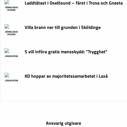
Laddtätast i Oxelösund – färst i Trosa och Gnesta
SÖRMLANDS
BYGDEN
Villa brann ner till grunden i Sköldinge
SÖRMLANDS
BYGDEN
S vill införa gratis mensskydd: "Trygghet"
LÄNSPOSTEN
KD hoppar av majoritetssamarbetet i Laxå
LÄNSPOSTEN
Ansvarig utgivare