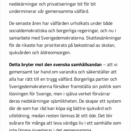
nedskärningar och privatiseringar bit för bit
underminerar vår gemensamma välfärd.
De senaste åren har välfärden urholkats under både
socialdemokratiska och borgerliga regeringar, och nu i
samarbete med Sverigedemokraterna. Skattesänkningar
för de rikaste har prioriterats på bekostnad av skolan,
sjukvården och äldreomsorgen.
Detta bryter mot den svenska samhällsandan
– att vi
gemensamt tar hand om varandra och säkerställer att
alla har rätt till en trygg välfärd. Borgerliga partier och
Sverigedemokraterna försöker framställa sin politik som
lösningen för Sverige, men i själva verket förvärrar
deras nedskärningar ojämlikheten. De skapar ett system
där de som har råd kan köpa sig bättre sjukvård och
utbildning, medan resten lämnas åt sitt öde. Det blir
svårare för många att leva värdiga liv i ett samhälle som
inte längre investerar i det gemensamma.