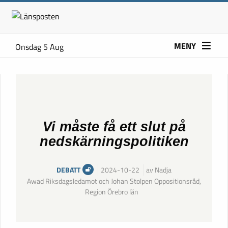
MENY
Onsdag 5 Aug
Vi måste få ett slut på
nedskärningspolitiken
DEBATT
2024-10-22
av Nadja
Awad Riksdagsledamot och Johan Stolpen Oppositionsråd,
Region Örebro län