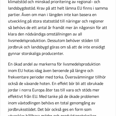
klimatstöd och minskad prioritering av regional- och
landsbygdsstöd. Krav på att helt lämna EU finns i samma
partier. Även om man i längden inte kan basera en
utveckling på stora statsstöd till näringar och regioner
så behövs de ett antal år framåt mer än någonsin för att
klara den nödvändiga omställningen av all
livsmedelsproduktion. Dessutom behöver stöden till
jordbruk och landsbygd göras om så att de inte ensidigt
gynnar storskaliga producenter.
En ökad andel av markerna för livsmedelsproduktion
inom EU hotas idag även beroende på längre och
frekventare perioder med torka. Översvämningar tillhör
också de växande hoten. En effekt bör bli att obrukade
jordar i norra Europa åter tas till vara och stöds mer
effektivt från EU. Med tanke på de ökade problemen
inom växtodlingen behövs en total genomgång av
jordbruksstödet. Det bör också ges en form som
utvecklar hållbara grödor och produktionstekniker.