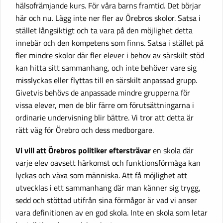
hälsofrämjande kurs. För våra barns framtid. Det börjar
här och nu. Lägg inte ner fler av Örebros skolor. Satsa i
stället långsiktigt och ta vara på den möjlighet detta
innebär och den kompetens som finns. Satsa i stället på
fler mindre skolor där fler elever i behov av särskilt stöd
kan hitta sitt sammanhang, och inte behöver vare sig
misslyckas eller flyttas till en särskilt anpassad grupp.
Givetvis behövs de anpassade mindre grupperna för
vissa elever, men de blir färre om förutsättningarna i
ordinarie undervisning blir bättre. Vi tror att detta är
rätt väg för Örebro och dess medborgare.
Vi vill att Örebros politiker eftersträvar
en skola där
varje elev oavsett härkomst och funktionsförmåga kan
lyckas och växa som människa. Att få möjlighet att
utvecklas i ett sammanhang där man känner sig trygg,
sedd och stöttad utifrån sina förmågor är vad vi anser
vara definitionen av en god skola. Inte en skola som letar