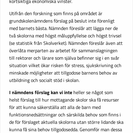
kortsiktiga ekonomiska vinster.
Utifrån den forskning som finns på området är
grundskolenämndens förslag på beslut inte förenligt
med barnets bästa. Nämnden föreslår att lägga ner de
två skolorna med högst måluppfyllelse och högst trivsel
(se statistik från Skolverket). Nämnden föreslår även att
överlåta merparten av arbetet för sammanslagningen
till rektorer och lärare som själva befinner sig i en svår
situation vilket ökar risken för stress, sjukskrivning och
minskade möjligheter att tillgodose barnens behov av
utbildning och socialt stöd i skolan.
I nämndens förslag kan vi inte
heller se något som
helst förslag till hur mottagande skolor ska få resurser
för att kunna säkerställa att alla de barn med
funktionsnedsättningar och särskilda behov som finns i
de för förslaget aktuella skolorna utan större lidande ska
kunna få sina behov tillgodosedda. Genomför man dessa