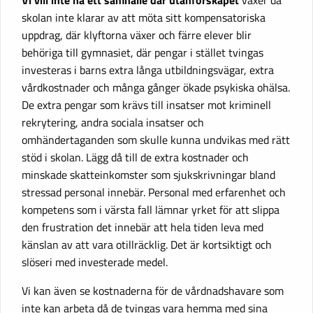
Vi vill inte ha ett samhälle där utanförskapet
växer då
skolan inte klarar av att möta sitt kompensatoriska
uppdrag, där klyftorna växer och färre elever blir
behöriga till gymnasiet, där pengar i stället tvingas
investeras i barns extra långa utbildningsvägar, extra
vårdkostnader och många gånger ökade psykiska ohälsa.
De extra pengar som krävs till insatser mot kriminell
rekrytering, andra sociala insatser och
omhändertaganden som skulle kunna undvikas med rätt
stöd i skolan. Lägg då till de extra kostnader och
minskade skatteinkomster som sjukskrivningar bland
stressad personal innebär. Personal med erfarenhet och
kompetens som i värsta fall lämnar yrket för att slippa
den frustration det innebär att hela tiden leva med
känslan av att vara otillräcklig. Det är kortsiktigt och
slöseri med investerade medel.
Vi kan även se kostnaderna för de vårdnadshavare som
inte kan arbeta då de tvingas vara hemma med sina