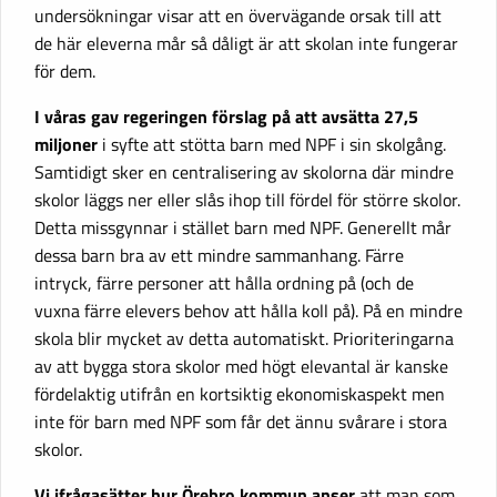
undersökningar visar att en övervägande orsak till att
de här eleverna mår så dåligt är att skolan inte fungerar
för dem.
I våras gav regeringen förslag på att avsätta 27,5
miljoner
i syfte att stötta barn med NPF i sin skolgång.
Samtidigt sker en centralisering av skolorna där mindre
skolor läggs ner eller slås ihop till fördel för större skolor.
Detta missgynnar i stället barn med NPF. Generellt mår
dessa barn bra av ett mindre sammanhang. Färre
intryck, färre personer att hålla ordning på (och de
vuxna färre elevers behov att hålla koll på). På en mindre
skola blir mycket av detta automatiskt. Prioriteringarna
av att bygga stora skolor med högt elevantal är kanske
fördelaktig utifrån en kortsiktig ekonomiskaspekt men
inte för barn med NPF som får det ännu svårare i stora
skolor.
Vi ifrågasätter hur Örebro kommun anser
att man som