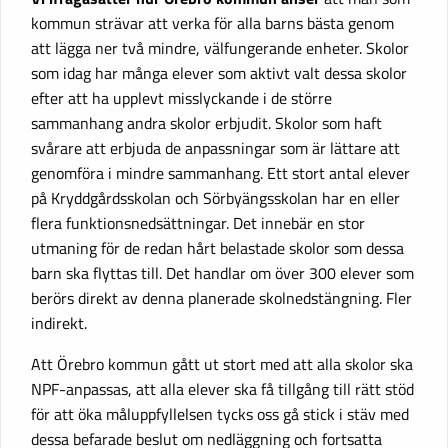
kommun strävar att verka för alla barns bästa genom
att lägga ner två mindre, välfungerande enheter. Skolor
som idag har många elever som aktivt valt dessa skolor
efter att ha upplevt misslyckande i de större
sammanhang andra skolor erbjudit. Skolor som haft
svårare att erbjuda de anpassningar som är lättare att
genomföra i mindre sammanhang. Ett stort antal elever
på Kryddgårdsskolan och Sörbyängsskolan har en eller
flera funktionsnedsättningar. Det innebär en stor
utmaning för de redan hårt belastade skolor som dessa
barn ska flyttas till. Det handlar om över 300 elever som
berörs direkt av denna planerade skolnedstängning. Fler
indirekt.
Att Örebro kommun gått ut stort med att alla skolor ska
NPF-anpassas, att alla elever ska få tillgång till rätt stöd
för att öka måluppfyllelsen tycks oss gå stick i stäv med
dessa befarade beslut om nedläggning och fortsatta