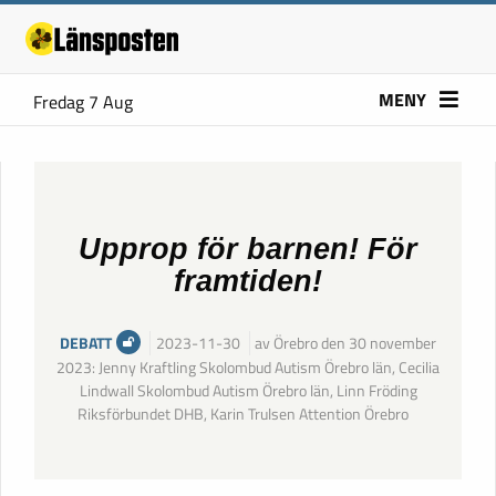
MENY
Fredag 7 Aug
Upprop för barnen! För
framtiden!
DEBATT
2023-11-30
av Örebro den 30 november
2023: Jenny Kraftling Skolombud Autism Örebro län, Cecilia
Lindwall Skolombud Autism Örebro län, Linn Fröding
Riksförbundet DHB, Karin Trulsen Attention Örebro