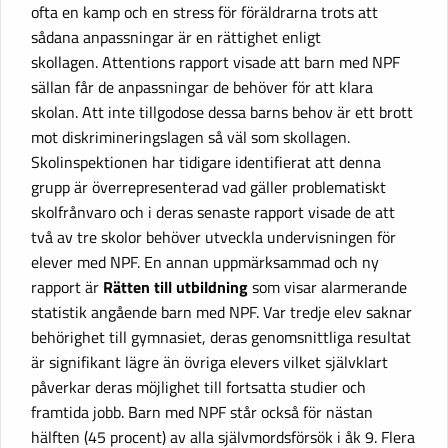
ofta en kamp och en stress för föräldrarna trots att
sådana anpassningar är en rättighet enligt
skollagen. Attentions rapport visade att barn med NPF
sällan får de anpassningar de behöver för att klara
skolan. Att inte tillgodose dessa barns behov är ett brott
mot diskrimineringslagen så väl som skollagen.
Skolinspektionen har tidigare identifierat att denna
grupp är överrepresenterad vad gäller problematiskt
skolfrånvaro och i deras senaste rapport visade de att
två av tre skolor behöver utveckla undervisningen för
elever med NPF. En annan uppmärksammad och ny
rapport är
Rätten till utbildning
som visar alarmerande
statistik angående barn med NPF. Var tredje elev saknar
behörighet till gymnasiet, deras genomsnittliga resultat
är signifikant lägre än övriga elevers vilket självklart
påverkar deras möjlighet till fortsatta studier och
framtida jobb. Barn med NPF står också för nästan
hälften (45 procent) av alla självmordsförsök i åk 9. Flera