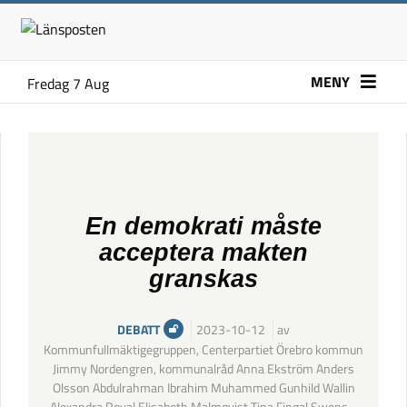
MENY
Fredag 7 Aug
En demokrati måste
acceptera makten
granskas
DEBATT
2023-10-12
av
Kommunfullmäktigegruppen, Centerpartiet Örebro kommun
Jimmy Nordengren, kommunalråd Anna Ekström Anders
Olsson Abdulrahman Ibrahim Muhammed Gunhild Wallin
Alexandra Royal Elisabeth Malmqvist Tina Fingal Swens