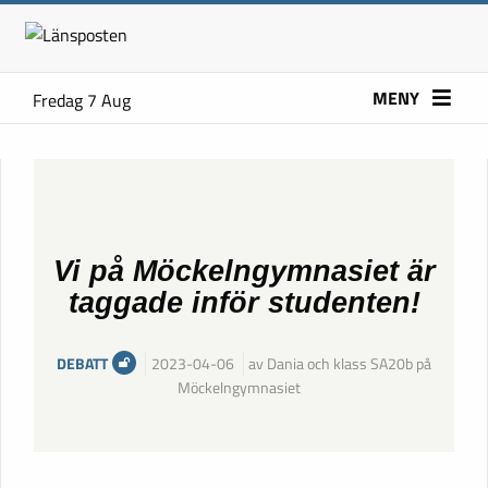
MENY
Fredag 7 Aug
Vi på Möckelngymnasiet är
taggade inför studenten!
DEBATT
2023-04-06
av Dania och klass SA20b på
Möckelngymnasiet