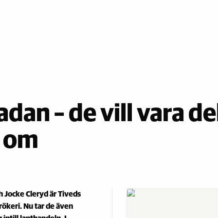
an – de vill vara de
t om
h Jocke Cleryd är Tiveds
rökeri. Nu tar de även