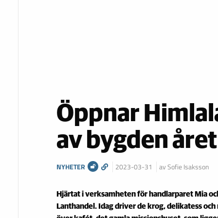
Öppnar Himlalad
av bygden åre
NYHETER
2023-03-31
av Sofie Isaksson
Hjärtat i verksamheten för handlarparet Mia oc
Lanthandel. Idag driver de krog, delikatess och 