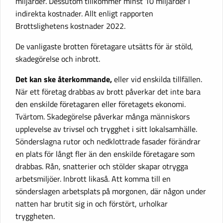
miljarder. Dessutom tillkommer minst 10 miljarder i
indirekta kostnader. Allt enligt rapporten
Brottslighetens kostnader 2022.
De vanligaste brotten företagare utsätts för är stöld,
skadegörelse och inbrott.
Det kan ske återkommande,
eller vid enskilda tillfällen.
När ett företag drabbas av brott påverkar det inte bara
den enskilde företagaren eller företagets ekonomi.
Tvärtom. Skadegörelse påverkar många människors
upplevelse av trivsel och trygghet i sitt lokalsamhälle.
Sönderslagna rutor och nedklottrade fasader förändrar
en plats för långt fler än den enskilde företagare som
drabbas. Rån, snatterier och stölder skapar otrygga
arbetsmiljöer. Inbrott likaså. Att komma till en
sönderslagen arbetsplats på morgonen, där någon under
natten har brutit sig in och förstört, urholkar
tryggheten.