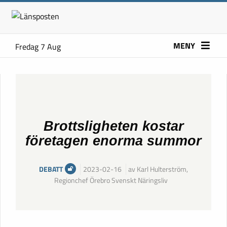
MENY
Fredag 7 Aug
Brottsligheten kostar
företagen enorma summor
DEBATT
2023-02-16
av Karl Hulterström,
Regionchef Örebro Svenskt Näringsliv