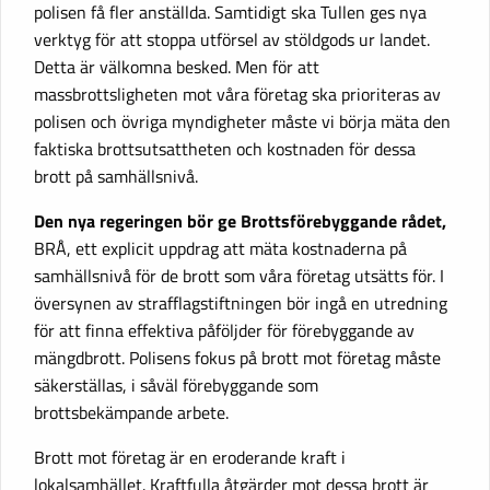
polisen få fler anställda. Samtidigt ska Tullen ges nya
verktyg för att stoppa utförsel av stöldgods ur landet.
Detta är välkomna besked. Men för att
massbrottsligheten mot våra företag ska prioriteras av
polisen och övriga myndigheter måste vi börja mäta den
faktiska brottsutsattheten och kostnaden för dessa
brott på samhällsnivå.
Den nya regeringen bör ge Brottsförebyggande rådet,
BRÅ, ett explicit uppdrag att mäta kostnaderna på
samhällsnivå för de brott som våra företag utsätts för. I
översynen av strafflagstiftningen bör ingå en utredning
för att finna effektiva påföljder för förebyggande av
mängdbrott. Polisens fokus på brott mot företag måste
säkerställas, i såväl förebyggande som
brottsbekämpande arbete.
Brott mot företag är en eroderande kraft i
lokalsamhället. Kraftfulla åtgärder mot dessa brott är