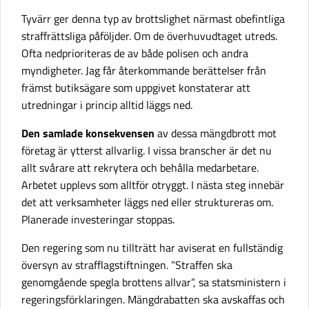
Tyvärr ger denna typ av brottslighet närmast obefintliga
straffrättsliga påföljder. Om de överhuvudtaget utreds.
Ofta nedprioriteras de av både polisen och andra
myndigheter. Jag får återkommande berättelser från
främst butiksägare som uppgivet konstaterar att
utredningar i princip alltid läggs ned.
Den samlade konsekvensen
av dessa mängdbrott mot
företag är ytterst allvarlig. I vissa branscher är det nu
allt svårare att rekrytera och behålla medarbetare.
Arbetet upplevs som alltför otryggt. I nästa steg innebär
det att verksamheter läggs ned eller struktureras om.
Planerade investeringar stoppas.
Den regering som nu tillträtt har aviserat en fullständig
översyn av strafflagstiftningen. ”Straffen ska
genomgående spegla brottens allvar”, sa statsministern i
regeringsförklaringen. Mängdrabatten ska avskaffas och