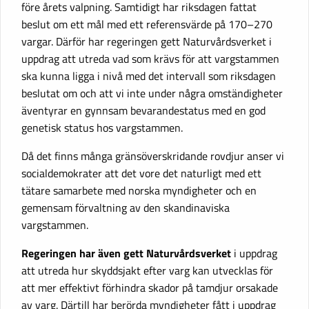
före årets valpning. Samtidigt har riksdagen fattat
beslut om ett mål med ett referensvärde på 170–270
vargar. Därför har regeringen gett Naturvårdsverket i
uppdrag att utreda vad som krävs för att vargstammen
ska kunna ligga i nivå med det intervall som riksdagen
beslutat om och att vi inte under några omständigheter
äventyrar en gynnsam bevarandestatus med en god
genetisk status hos vargstammen.
Då det finns många gränsöverskridande rovdjur anser vi
socialdemokrater att det vore det naturligt med ett
tätare samarbete med norska myndigheter och en
gemensam förvaltning av den skandinaviska
vargstammen.
Regeringen har även gett Naturvårdsverket
i uppdrag
att utreda hur skyddsjakt efter varg kan utvecklas för
att mer effektivt förhindra skador på tamdjur orsakade
av varg. Därtill har berörda myndigheter fått i uppdrag