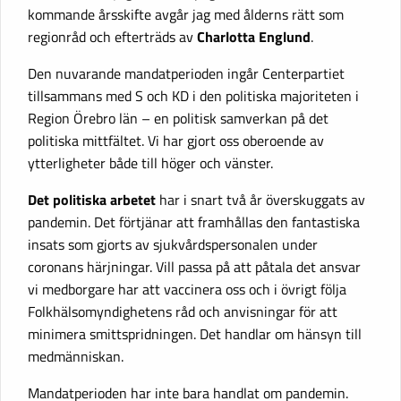
kommande årsskifte avgår jag med ålderns rätt som
regionråd och efterträds av
Charlotta Englund
.
Den nuvarande mandatperioden ingår Centerpartiet
tillsammans med S och KD i den politiska majoriteten i
Region Örebro län – en politisk samverkan på det
politiska mittfältet. Vi har gjort oss oberoende av
ytterligheter både till höger och vänster.
Det politiska arbetet
har i snart två år överskuggats av
pandemin. Det förtjänar att framhållas den fantastiska
insats som gjorts av sjukvårdspersonalen under
coronans härjningar. Vill passa på att påtala det ansvar
vi medborgare har att vaccinera oss och i övrigt följa
Folkhälsomyndighetens råd och anvisningar för att
minimera smittspridningen. Det handlar om hänsyn till
medmänniskan.
Mandatperioden har inte bara handlat om pandemin.