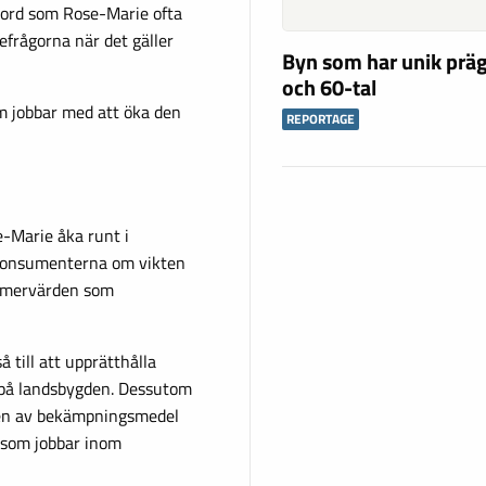
t ord som Rose-Marie ofta
efrågorna när det gäller
Byn som har unik präg
och 60-tal
om jobbar med att öka den
REPORTAGE
-Marie åka runt i
 konsumenterna om vikten
e mervärden som
 till att upprätthålla
n på landsbygden. Dessutom
ngen av bekämpningsmedel
e som jobbar inom