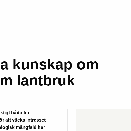
da kunskap om
om lantbruk
ktigt både för
 att väcka intresset
iologisk mångfald har