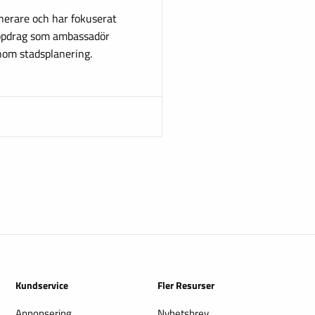
nerare och har fokuserat
 uppdrag som ambassadör
nom stadsplanering.
Kundservice
Fler Resurser
Annonsering
Nyhetsbrev