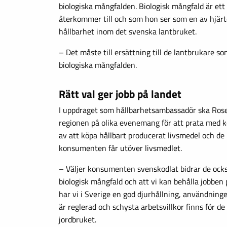
biologiska mångfalden. Biologisk mångfald är et
återkommer till och som hon ser som en av hjärt
hållbarhet inom det svenska lantbruket.
– Det måste till ersättning till de lantbrukare s
biologiska mångfalden.
Rätt val ger jobb på landet
I uppdraget som hållbarhetsambassadör ska Rose
regionen på olika evenemang för att prata med
av att köpa hållbart producerat livsmedel och d
konsumenten får utöver livsmedlet.
– Väljer konsumenten svenskodlat bidrar de också
biologisk mångfald och att vi kan behålla jobbe
har vi i Sverige en god djurhållning, användni
är reglerad och schysta arbetsvillkor finns för d
jordbruket.