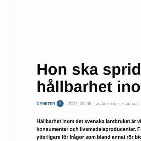
Hon ska spri
hållbarhet in
NYHETER
2021-08-06
av Ann-Louise Larsson
Hållbarhet inom det svenska lantbruket är vi
konsumenter och livsmedelsproducenter. För
ytterligare för frågor som bland annat rör b