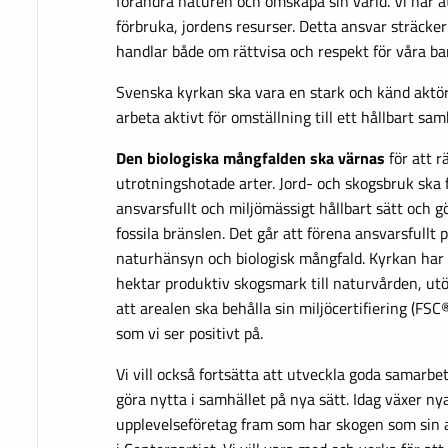
förändra naturen och omskapa sin värld. Vi har a
förbruka, jordens resurser. Detta ansvar sträcker
handlar både om rättvisa och respekt för våra ba
Svenska kyrkan ska vara en stark och känd aktör
arbeta aktivt för omställning till ett hållbart samh
Den biologiska mångfalden ska värnas
för att r
utrotningshotade arter. Jord- och skogsbruk ska f
ansvarsfullt och miljömässigt hållbart sätt och 
fossila bränslen. Det går att förena ansvarsfull
naturhänsyn och biologisk mångfald. Kyrkan har
hektar produktiv skogsmark till naturvården, ut
att arealen ska behålla sin miljöcertifiering (FSC
som vi ser positivt på.
Vi vill också fortsätta att utveckla goda samarb
göra nytta i samhället på nya sätt. Idag växer n
upplevelseföretag fram som har skogen som sin ar