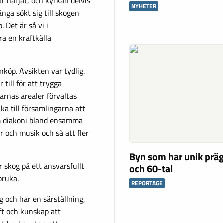
r härjat, och kyrkan delvis
NYHETER
nga sökt sig till skogen
 Det är så vi i
ra en kraftkälla
nköp. Avsikten var tydlig.
till för att trygga
garnas arealer förvaltas
ka till församlingarna att
om diakoni bland ensamma
r och musik och så att fler
Byn som har unik präg
r skog på ett ansvarsfullt
och 60-tal
bruka.
REPORTAGE
 och har en särställning,
ft och kunskap att