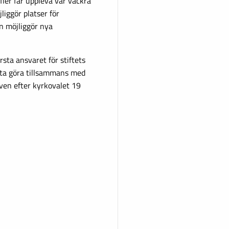
 fler får uppleva vår vackra
liggör platser för
n möjliggör nya
rsta ansvaret för stiftets
ätta göra tillsammans med
en efter kyrkovalet 19