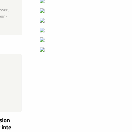
ksson,
 Ann-
ision
 inte