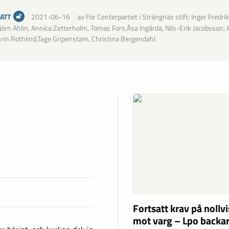
ATT
2021-06-16
av För Centerpartiet i Strängnäs stift: Inger Fredri
jörn Ahlin, Annica Zetterholm, Tomas Fors,Åsa Ingårda, Nils-Erik Jacobsson,
rin Rothlind,Tage Gripenstam, Christina Bergendahl.
Fortsatt krav på nollv
mot varg – Lpo backar