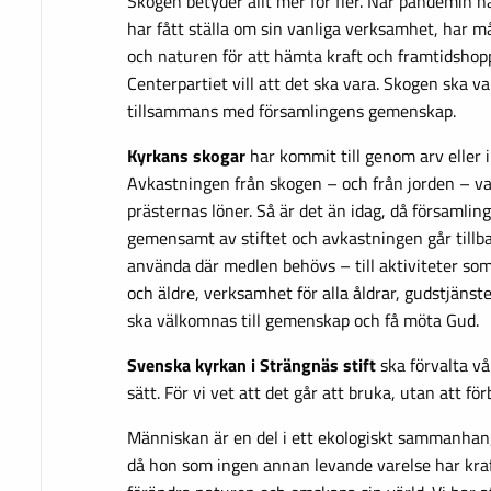
Skogen betyder allt mer för fler. När pandemin ha
har fått ställa om sin vanliga verksamhet, har må
och naturen för att hämta kraft och framtidshopp.
Centerpartiet vill att det ska vara. Skogen ska va
tillsammans med församlingens gemenskap.
Kyrkans skogar
har kommit till genom arv eller i
Avkastningen från skogen – och från jorden – var 
prästernas löner. Så är det än idag, då församlin
gemensamt av stiftet och avkastningen går tillba
använda där medlen behövs – till aktiviteter s
och äldre, verksamhet för alla åldrar, gudstjänste
ska välkomnas till gemenskap och få möta Gud.
Svenska kyrkan i Strängnäs stift
ska förvalta vå
sätt. För vi vet att det går att bruka, utan att för
Människan är en del i ett ekologiskt sammanhang
då hon som ingen annan levande varelse har kra