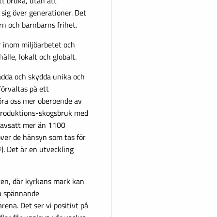
tt bruka, utan att
 sig över generationer. Det
rn och barnbarns frihet.
 inom miljöarbetet och
älle, lokalt och globalt.
ädda och skydda unika och
örvaltas på ett
göra oss mer oberoende av
t produktions-skogsbruk med
 avsatt mer än 1100
över de hänsyn som tas för
®). Det är en utveckling
eten, där kyrkans mark kan
ya spännande
ena. Det ser vi positivt på