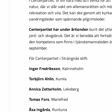
i Centerpartiet. Vi vill vara med och verka för att
natur, där vi slår vakt om allemansrätten och möj
rekreation och vila. Det kan ske genom att kyrka
vandringsleder som spännande pilgrimsleder.
Centerpartiet har under årtionden
burit det ytte
jord- och skogsbruk. Det är vi beredda att forts
den kompetens som finns i tjänstemannaleden äv
september.
För Centerpartiet i Strängnäs stift:
Inger Fredriksson
, Katrineholm
Torbjörn Ahlin
, Kumla
Annica Zetterholm
, Lekeberg
Tomas Fors
, Mariefred
Åsa Ingårda
, Runtuna