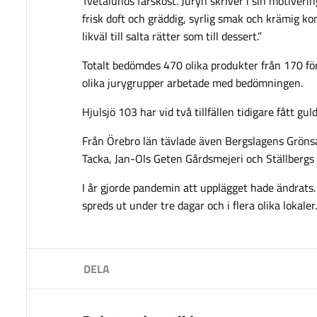
Tvetalunds färskost. Juryn skriver i sin motiverin
frisk doft och gräddig, syrlig smak och krämig k
likväl till salta rätter som till dessert.”
Totalt bedömdes 470 olika produkter från 170 för
olika jurygrupper arbetade med bedömningen.
Hjulsjö 103 har vid två tillfällen tidigare fått gul
Från Örebro län tävlade även Bergslagens Grönsa
Tacka, Jan-Ols Geten Gårdsmejeri och Ställbergs 
I år gjorde pandemin att upplägget hade ändrats
spreds ut under tre dagar och i flera olika lokaler.