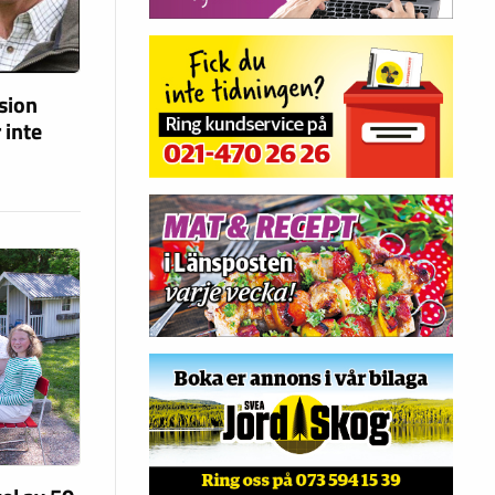
ision
 inte