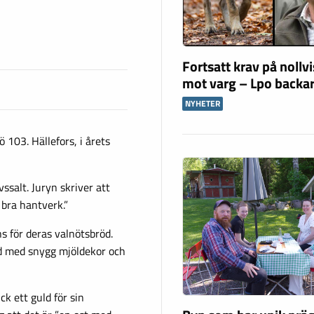
Fortsatt krav på nollv
mot varg – Lpo backar
NYHETER
ö 103. Hällefors, i årets
vssalt. Juryn skriver att
 bra hantverk.”
s för deras valnötsbröd.
röd med snygg mjöldekor och
ck ett guld för sin