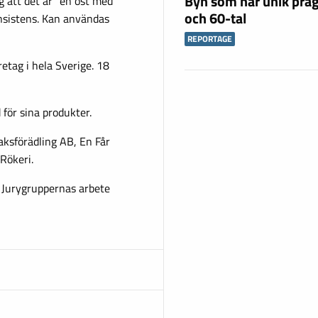
Byn som har unik präg
g att det är ”en ost med
och 60-tal
onsistens. Kan användas
REPORTAGE
etag i hela Sverige. 18
d för sina produkter.
ksförädling AB, En Får
Rökeri.
. Jurygruppernas arbete