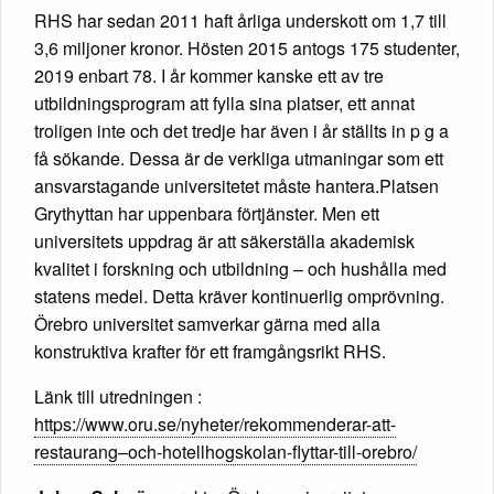
RHS har sedan 2011 haft årliga underskott om 1,7 till
3,6 miljoner kronor. Hösten 2015 antogs 175 studenter,
2019 enbart 78. I år kommer kanske ett av tre
utbildningsprogram att fylla sina platser, ett annat
troligen inte och det tredje har även i år ställts in p g a
få sökande. Dessa är de verkliga utmaningar som ett
ansvarstagande universitetet måste hantera.Platsen
Grythyttan har uppenbara förtjänster. Men ett
universitets uppdrag är att säkerställa akademisk
kvalitet i forskning och utbildning – och hushålla med
statens medel. Detta kräver kontinuerlig omprövning.
Örebro universitet samverkar gärna med alla
konstruktiva krafter för ett framgångsrikt RHS.
Länk till utredningen :
https://www.oru.se/nyheter/rekommenderar-att-
restaurang–och-hotellhogskolan-flyttar-till-orebro/