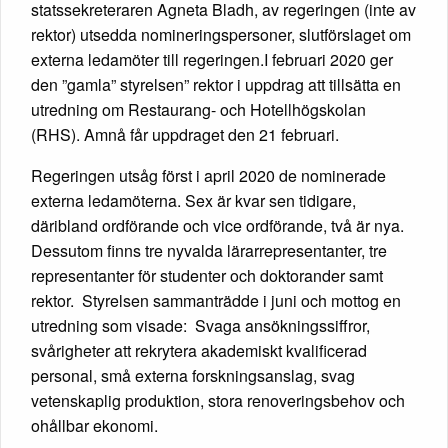
statssekreteraren Agneta Bladh, av regeringen (inte av
rektor) utsedda nomineringspersoner, slutförslaget om
externa ledamöter till regeringen.I februari 2020 ger
den ”gamla” styrelsen” rektor i uppdrag att tillsätta en
utredning om Restaurang- och Hotellhögskolan
(RHS). Amnå får uppdraget den 21 februari.
Regeringen utsåg först i april 2020 de nominerade
externa ledamöterna. Sex är kvar sen tidigare,
däribland ordförande och vice ordförande, två är nya.
Dessutom finns tre nyvalda lärarrepresentanter, tre
representanter för studenter och doktorander samt
rektor. Styrelsen sammanträdde i juni och mottog en
utredning som visade: Svaga ansökningssiffror,
svårigheter att rekrytera akademiskt kvalificerad
personal, små externa forskningsanslag, svag
vetenskaplig produktion, stora renoveringsbehov och
ohållbar ekonomi.