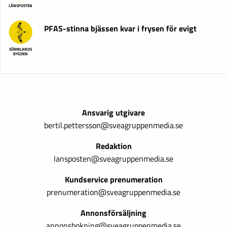
LÄNSPOSTEN
PFAS-stinna bjässen kvar i frysen för evigt
SÖRMLANDS
BYGDEN
Ansvarig utgivare
bertil.pettersson@sveagruppenmedia.se
Redaktion
lansposten@sveagruppenmedia.se
Kundservice prenumeration
prenumeration@sveagruppenmedia.se
Annonsförsäljning
annonsbokning@sveagruppenmedia.se