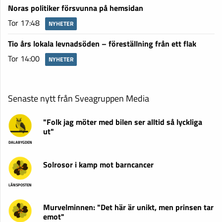
Noras politiker försvunna på hemsidan
Tor 17:48
NYHETER
Tio års lokala levnadsöden – föreställning från ett flak
Tor 14:00
NYHETER
Senaste nytt från Sveagruppen Media
"Folk jag möter med bilen ser alltid så lyckliga
ut"
DALABYGDEN
Solrosor i kamp mot barncancer
LÄNSPOSTEN
Murvelminnen: "Det här är unikt, men prinsen tar
emot"