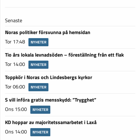
Senaste
Noras politiker försvunna på hemsidan
Tor 17:48
NYHETER
Tio års lokala levnadsöden – föreställning från ett flak
Tor 14:00
NYHETER
Toppkör i Noras och Lindesbergs kyrkor
Tor 06:00
NYHETER
S vill införa gratis mensskydd: ”Trygghet”
Ons 15:00
NYHETER
KD hoppar av majoritetssamarbetet i Laxå
Ons 14:00
NYHETER