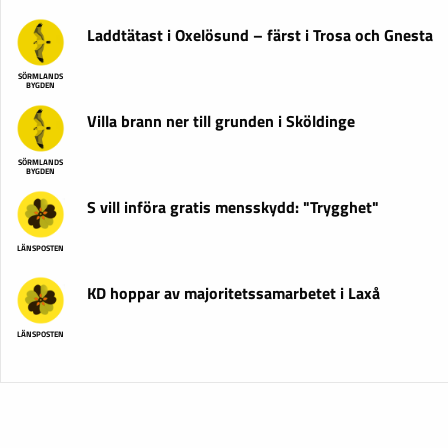
Laddtätast i Oxelösund – färst i Trosa och Gnesta
SÖRMLANDS
BYGDEN
Villa brann ner till grunden i Sköldinge
SÖRMLANDS
BYGDEN
S vill införa gratis mensskydd: "Trygghet"
LÄNSPOSTEN
KD hoppar av majoritetssamarbetet i Laxå
LÄNSPOSTEN