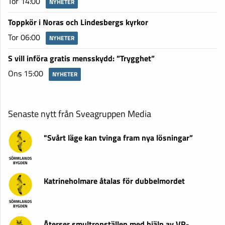
Tor 14:00
NYHETER
Toppkör i Noras och Lindesbergs kyrkor
Tor 06:00
NYHETER
S vill införa gratis mensskydd: ”Trygghet”
Ons 15:00
NYHETER
Senaste nytt från Sveagruppen Media
"Svårt läge kan tvinga fram nya lösningar”
SÖRMLANDS
BYGDEN
Katrineholmare åtalas för dubbelmordet
SÖRMLANDS
BYGDEN
Återser smultronställen med hjälp av VR-