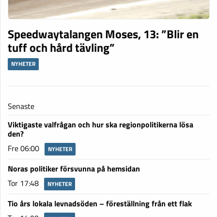
Speedwaytalangen Moses, 13: ”Blir en
tuff och hård tävling”
NYHETER
Senaste
Viktigaste valfrågan och hur ska regionpolitikerna lösa
den?
Fre 06:00
NYHETER
Noras politiker försvunna på hemsidan
Tor 17:48
NYHETER
Tio års lokala levnadsöden – föreställning från ett flak