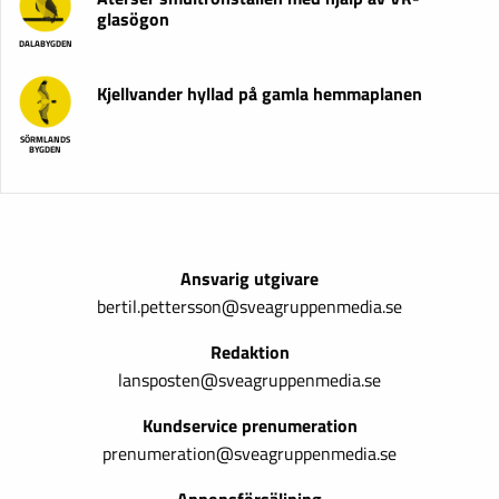
glasögon
DALABYGDEN
Kjellvander hyllad på gamla hemmaplanen
SÖRMLANDS
BYGDEN
Ansvarig utgivare
bertil.pettersson@sveagruppenmedia.se
Redaktion
lansposten@sveagruppenmedia.se
Kundservice prenumeration
prenumeration@sveagruppenmedia.se