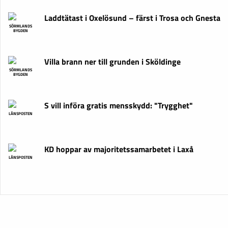
Laddtätast i Oxelösund – färst i Trosa och Gnesta
SÖRMLANDS
BYGDEN
Villa brann ner till grunden i Sköldinge
SÖRMLANDS
BYGDEN
S vill införa gratis mensskydd: "Trygghet"
LÄNSPOSTEN
KD hoppar av majoritetssamarbetet i Laxå
LÄNSPOSTEN